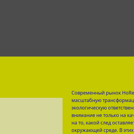
Современный рынок HoReC
масштабную трансформац
экологическую ответстве
внимание не только на кач
на то, какой след оставл
окружающей среде. В эти