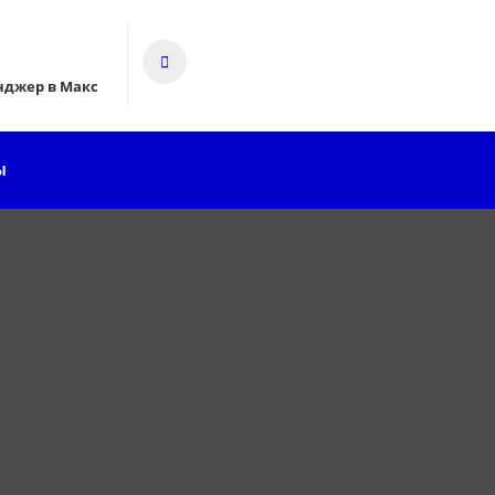
нджер в Макс
Ы